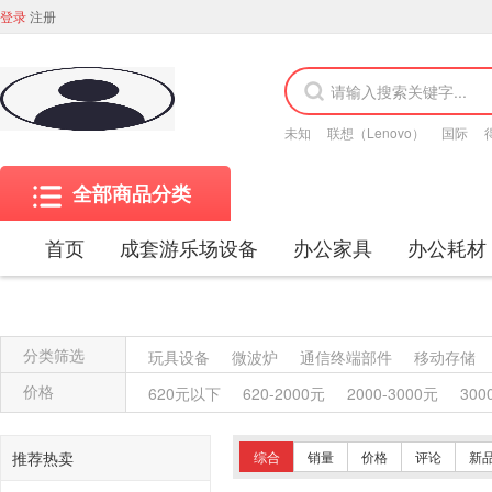
登录
注册
未知
联想（Lenovo）
国际
全部商品分类
首页
成套游乐场设备
办公家具
办公耗材
分类筛选
玩具设备
微波炉
通信终端部件
移动存储
金属质屏风类
木质屏风类
其他材质架类
金
价格
620元以下
620-2000元
2000-3000元
300
保险柜
木质柜类
其他沙发类
藤沙发类
木骨架沙发类
金属骨架沙发类
其他椅凳类
推荐热卖
综合
销量
价格
评论
新
竹制、藤制等材料椅凳类
木骨架为主的椅凳类