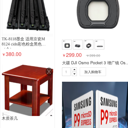
TK-8118墨盒 适用京瓷M
8124 cidn彩色粉盒黑色
（个）
380.00
299.00
￥
￥
￥
399.00
大疆 DJI Osmo Pocket 3 增广镜 Osmo Po
加入购物车
木质茶几