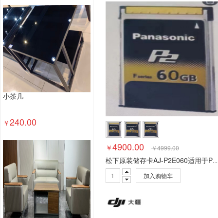
塑料台、桌类
木制台、桌类
轻金属台、桌类
其他床类
藤床类
竹床类
塑料床类
藤床
钢塑床类
钢木床类
色带
墨水盒
喷墨盒
数据库管理系统
特殊照相机
专用照相机
静
通用摄像机
其他视频会议系统设备
音视频矩
视频会议控制台
传真通信设备
扫描仪
碎纸
复印机
热水器
洗衣机
空气净化设备
空
小茶几
针式打印机
激光打印机
喷墨打印机
防火墙
以太网交换机
路由器
液晶显示器
平板式微
240.00
￥
台式计算机（含一体机台式电脑）
4900.00
￥
￥
4999.00
松下原装储存卡AJ-P2E060适用于PX29
加入购物车