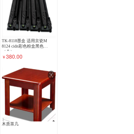
TK-8118墨盒 适用京瓷M
8124 cidn彩色粉盒黑色
（个）
380.00
￥
木质茶几