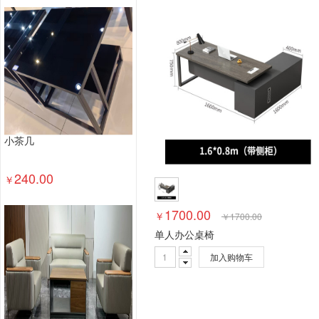
塑料台、桌类
木制台、桌类
轻金属台、桌类
其他床类
藤床类
竹床类
塑料床类
藤床
钢塑床类
钢木床类
色带
墨水盒
喷墨盒
数据库管理系统
特殊照相机
专用照相机
静
通用摄像机
其他视频会议系统设备
音视频矩
视频会议控制台
传真通信设备
扫描仪
碎纸
复印机
热水器
洗衣机
空气净化设备
空
小茶几
针式打印机
激光打印机
喷墨打印机
防火墙
以太网交换机
路由器
液晶显示器
平板式微
240.00
￥
台式计算机（含一体机台式电脑）
1700.00
￥
￥
1700.00
单人办公桌椅
加入购物车