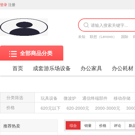
登录
注册
未知
联想（Lenovo）
国际
全部商品分类
首页
成套游乐场设备
办公家具
办公耗材
分类筛选
玩具设备
微波炉
通信终端部件
移动存储
金属质屏风类
木质屏风类
其他材质架类
金
价格
620元以下
620-2000元
2000-3000元
300
保险柜
木质柜类
其他沙发类
藤沙发类
木骨架沙发类
金属骨架沙发类
其他椅凳类
推荐热卖
综合
销量
价格
评论
新
竹制、藤制等材料椅凳类
木骨架为主的椅凳类