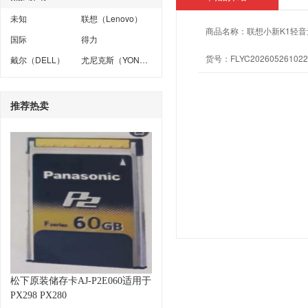
未知
联想（Lenovo）
商品名称：
联想小新K1轻
国际
得力
货号：
FLYC202605261022
戴尔（DELL）
尤尼克斯（YONEX）
推荐热卖
松下原装储存卡AJ-P2E060适用于
PX298 PX280