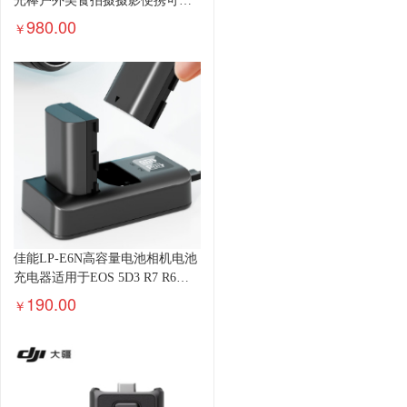
光棒户外美食拍摄摄影便携可调
色温人像美颜灯补光灯 便携棒灯
980.00
￥
LC500
佳能LP-E6N高容量电池相机电池
充电器适用于EOS 5D3 R7 R6单
反数码相机
190.00
￥