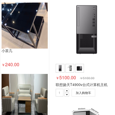
塑料台、桌类
木制台、桌类
轻金属台、桌类
其他床类
藤床类
竹床类
塑料床类
藤床
钢塑床类
钢木床类
色带
墨水盒
喷墨盒
数据库管理系统
特殊照相机
专用照相机
静
通用摄像机
其他视频会议系统设备
音视频矩
视频会议控制台
传真通信设备
扫描仪
碎纸
复印机
热水器
洗衣机
空气净化设备
空
小茶几
针式打印机
激光打印机
喷墨打印机
防火墙
以太网交换机
路由器
液晶显示器
平板式微
240.00
￥
台式计算机（含一体机台式电脑）
5100.00
￥
￥
5100.00
联想扬天T4900v台式计算机主机
加入购物车