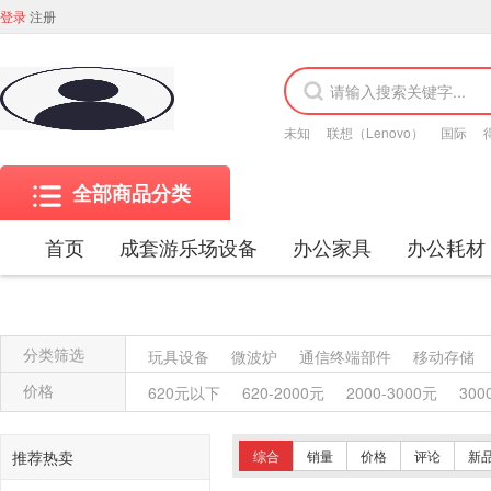
登录
注册
未知
联想（Lenovo）
国际
全部商品分类
首页
成套游乐场设备
办公家具
办公耗材
分类筛选
玩具设备
微波炉
通信终端部件
移动存储
金属质屏风类
木质屏风类
其他材质架类
金
价格
620元以下
620-2000元
2000-3000元
300
保险柜
木质柜类
其他沙发类
藤沙发类
木骨架沙发类
金属骨架沙发类
其他椅凳类
推荐热卖
综合
销量
价格
评论
新
竹制、藤制等材料椅凳类
木骨架为主的椅凳类