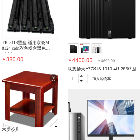
TK-8118墨盒 适用京瓷M
8124 cidn彩色粉盒黑色
（个）
380.00
4400.00
￥
￥
￥
4699.00
联想扬天E77S I3 1010 4G 256G固态 22超清
加入购物车
木质茶几