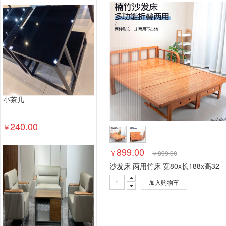
塑料台、桌类
木制台、桌类
轻金属台、桌类
其他床类
藤床类
竹床类
塑料床类
藤床
钢塑床类
钢木床类
色带
墨水盒
喷墨盒
数据库管理系统
特殊照相机
专用照相机
静
通用摄像机
其他视频会议系统设备
音视频矩
视频会议控制台
传真通信设备
扫描仪
碎纸
复印机
热水器
洗衣机
空气净化设备
空
小茶几
针式打印机
激光打印机
喷墨打印机
防火墙
以太网交换机
路由器
液晶显示器
平板式微
240.00
￥
台式计算机（含一体机台式电脑）
899.00
￥
￥
899.00
沙发床 两用竹床 宽80x长188x高32
加入购物车