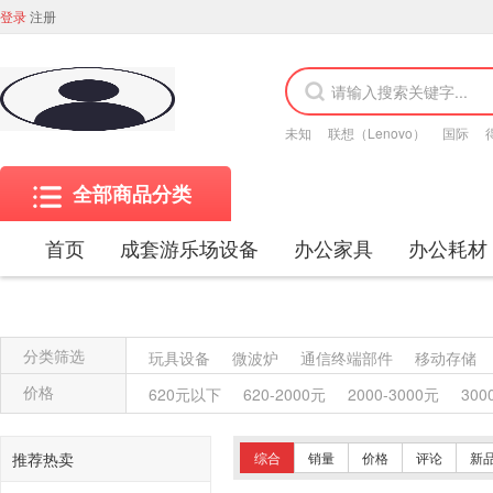
登录
注册
未知
联想（Lenovo）
国际
全部商品分类
首页
成套游乐场设备
办公家具
办公耗材
分类筛选
玩具设备
微波炉
通信终端部件
移动存储
金属质屏风类
木质屏风类
其他材质架类
金
价格
620元以下
620-2000元
2000-3000元
300
保险柜
木质柜类
其他沙发类
藤沙发类
木骨架沙发类
金属骨架沙发类
其他椅凳类
推荐热卖
综合
销量
价格
评论
新
竹制、藤制等材料椅凳类
木骨架为主的椅凳类