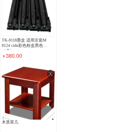
TK-8118墨盒 适用京瓷M
8124 cidn彩色粉盒黑色
（个）
380.00
￥
木质茶几