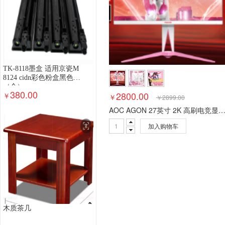
TK-8118墨盒 适用京瓷M
8124 cidn彩色粉盒黑色
（个）
380.00
2800.00
￥
￥
￥
2899.00
AOC AGON 27英寸 2K 高刷电竞显示器 HDR400 Fast IPS 1ms GTG 180H
加入购物车
木质茶几