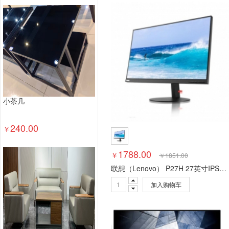
塑料台、桌类
木制台、桌类
轻金属台、桌类
其他床类
藤床类
竹床类
塑料床类
藤床
钢塑床类
钢木床类
色带
墨水盒
喷墨盒
数据库管理系统
特殊照相机
专用照相机
静
通用摄像机
其他视频会议系统设备
音视频矩
视频会议控制台
传真通信设备
扫描仪
碎纸
复印机
热水器
洗衣机
空气净化设备
空
小茶几
针式打印机
激光打印机
喷墨打印机
防火墙
以太网交换机
路由器
液晶显示器
平板式微
240.00
￥
台式计算机（含一体机台式电脑）
1788.00
￥
￥
1851.00
联想（Lenovo） P27H 27英寸IPS屏QHD窄边 台式电脑液晶显示器
加入购物车