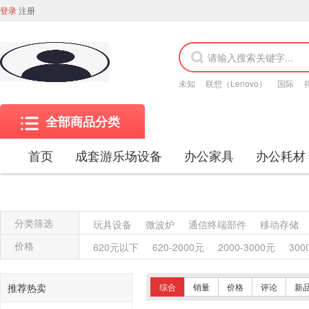
登录
注册
未知
联想（Lenovo）
国际
全部商品分类
首页
成套游乐场设备
办公家具
办公耗材
分类筛选
玩具设备
微波炉
通信终端部件
移动存储
金属质屏风类
木质屏风类
其他材质架类
金
价格
620元以下
620-2000元
2000-3000元
300
保险柜
木质柜类
其他沙发类
藤沙发类
木骨架沙发类
金属骨架沙发类
其他椅凳类
推荐热卖
综合
销量
价格
评论
新
竹制、藤制等材料椅凳类
木骨架为主的椅凳类