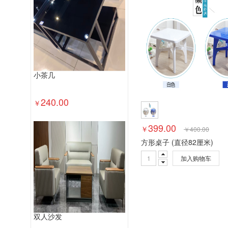
视频会议会议室终端
视频会议多点控
投影仪
复印机
热水器
洗衣机
喷墨打印机
防火墙
不间断电源（UP
便携式计算机
台式计算机（含一体机
小茶几
240.00
￥
399.00
￥
￥
400.00
方形桌子 (直径82厘米)
加入购物车
双人沙发