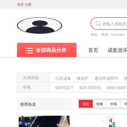
登录
注册
未知
联想（Lenovo）
首页
成套游
全部商品分类
分类筛选
玩具设备
微波炉
通信终端部件
其他材质架类
金属质架类
木质架类
价格
620元以下
620-2000元
2000-300
竹制、藤制等类似材料沙发类
木骨架
竹制、藤制等材料椅凳类
木骨架为主
推荐热卖
综合
销量
价格
轻金属台、桌类
钢塑台、桌类
钢台
木制床类
轻金属床类
钢塑床类
特殊照相机
专用照相机
静视频照相