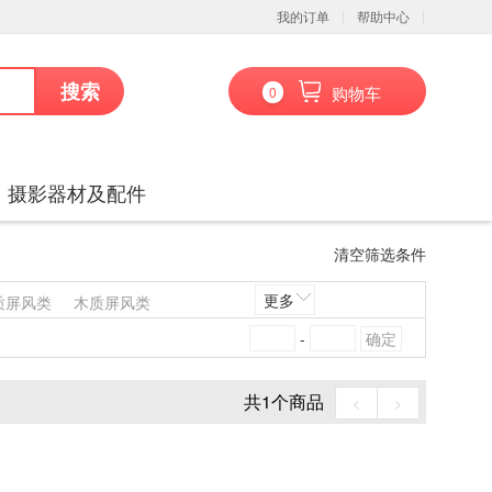
我的订单
帮助中心
搜索
购物车
0
、摄影器材及配件
清空筛选条件
更多
质屏风类
木质屏风类
发类
竹制沙发类
塑料沙发类
-
料椅凳类
料台、桌类
木制台、桌类
共
1
个商品
<
>
藤床类
竹制床类
塑料床类
套件
数据库管理系统
会议系统设备
音视频矩阵