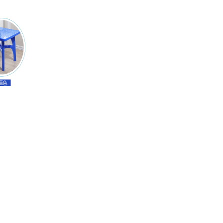
制器
视频会议控制台
传真通信设备
扫描仪
碎纸机
速印机
空气净化设备
空调机
电冰箱
电风扇
普通电视设备（电视机）
S）
服务器
其他交换设备
以太网交换机
路由器
液晶显示器
台式电脑）