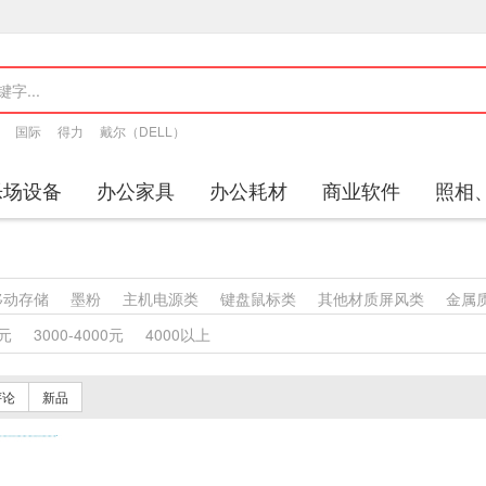
国际
得力
戴尔（DELL）
乐场设备
办公家具
办公耗材
商业软件
照相
移动存储
墨粉
主机电源类
键盘鼠标类
其他材质屏风类
金属
其他柜类
金属质柜类
保险柜
木质柜类
其他沙发类
藤沙
0元
3000-4000元
4000以上
沙发类
金属骨架沙发类
其他椅凳类
藤椅凳类
竹制椅凳类
塑
的椅凳类
金属骨架为主的椅凳类
其他台、桌类
藤台、桌类
塑
评论
新品
、桌类
钢木台、桌类
其他床类
藤床类
竹床类
塑料床类
钢木床类
色带
墨水盒
喷墨盒
粉盒
鼓粉盒
复印纸
办公
机
通用照相机
数字照相机
镜头及器材
通用摄像机
其他视频