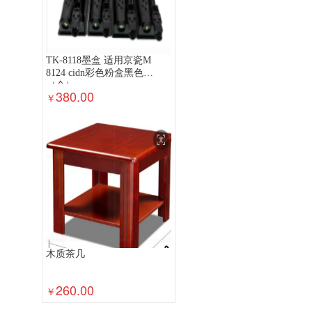
TK-8118墨盒 适用京瓷M
8124 cidn彩色粉盒黑色
（个）
380.00
￥
木质茶几
260.00
￥