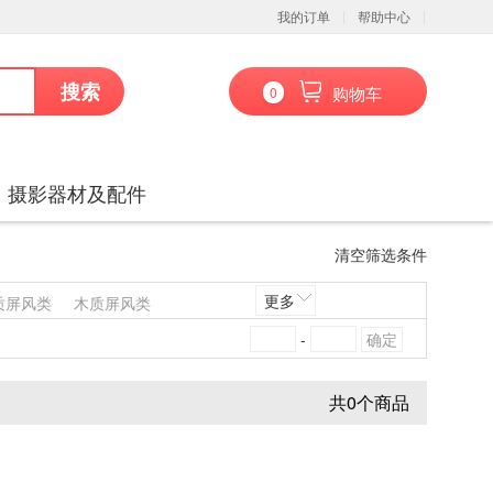
我的订单
帮助中心
搜索
购物车
0
、摄影器材及配件
清空筛选条件
更多
质屏风类
木质屏风类
发类
竹制沙发类
塑料沙发类
-
料椅凳类
料台、桌类
木制台、桌类
共
0
个商品
藤床类
竹制床类
塑料床类
套件
数据库管理系统
会议系统设备
音视频矩阵