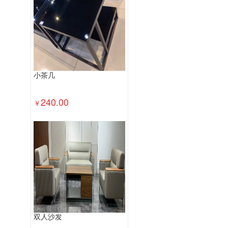
视频会议会议室终端
视频会议多点控
投影仪
复印机
热水器
洗衣机
喷墨打印机
防火墙
不间断电源（UP
便携式计算机
台式计算机（含一体机
小茶几
240.00
￥
双人沙发