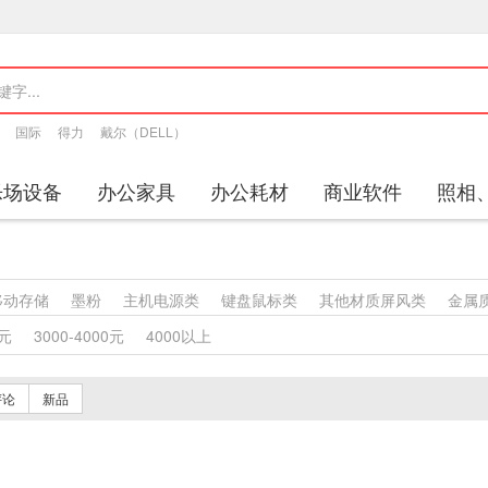
国际
得力
戴尔（DELL）
乐场设备
办公家具
办公耗材
商业软件
照相
移动存储
墨粉
主机电源类
键盘鼠标类
其他材质屏风类
金属
其他柜类
金属质柜类
保险柜
木质柜类
其他沙发类
藤沙
0元
3000-4000元
4000以上
沙发类
金属骨架沙发类
其他椅凳类
藤椅凳类
竹制椅凳类
塑
的椅凳类
金属骨架为主的椅凳类
其他台、桌类
藤台、桌类
塑
评论
新品
、桌类
钢木台、桌类
其他床类
藤床类
竹床类
塑料床类
钢木床类
色带
墨水盒
喷墨盒
粉盒
鼓粉盒
复印纸
办公
机
通用照相机
数字照相机
镜头及器材
通用摄像机
其他视频