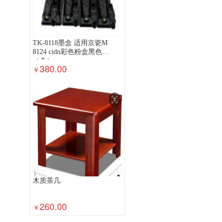
TK-8118墨盒 适用京瓷M
8124 cidn彩色粉盒黑色
（个）
380.00
￥
木质茶几
260.00
￥