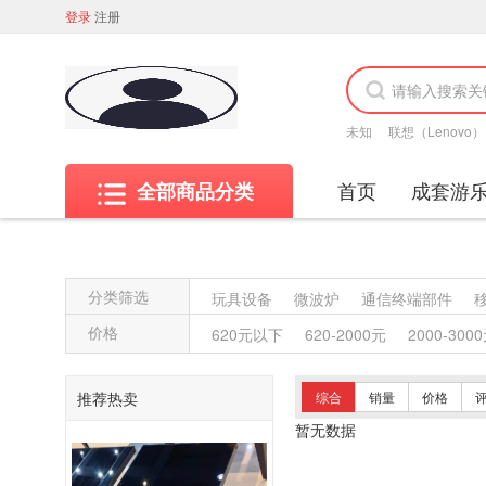
登录
注册
未知
联想（Lenovo）
首页
成套游
全部商品分类
分类筛选
玩具设备
微波炉
通信终端部件
其他材质架类
金属质架类
木质架类
价格
620元以下
620-2000元
2000-300
竹制、藤制等类似材料沙发类
木骨架
竹制、藤制等材料椅凳类
木骨架为主
推荐热卖
综合
销量
价格
轻金属台、桌类
钢塑台、桌类
钢台
暂无数据
木制床类
轻金属床类
钢塑床类
特殊照相机
专用照相机
静视频照相