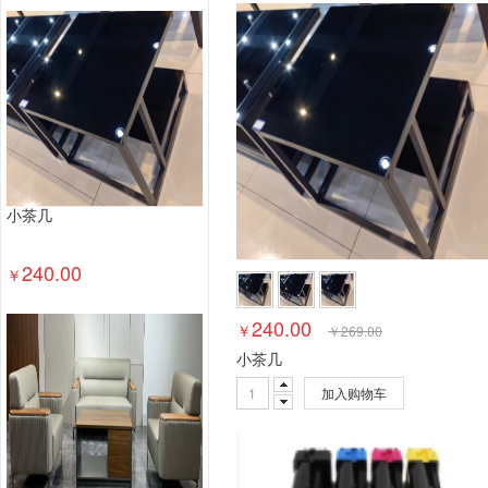
塑料台、桌类
木制台、桌类
轻金属台、桌类
其他床类
藤床类
竹床类
塑料床类
藤床
钢塑床类
钢木床类
色带
墨水盒
喷墨盒
数据库管理系统
特殊照相机
专用照相机
静
通用摄像机
其他视频会议系统设备
音视频矩
视频会议控制台
传真通信设备
扫描仪
碎纸
复印机
热水器
洗衣机
空气净化设备
空
小茶几
针式打印机
激光打印机
喷墨打印机
防火墙
以太网交换机
路由器
液晶显示器
平板式微
240.00
￥
台式计算机（含一体机台式电脑）
240.00
￥
￥
269.00
小茶几
加入购物车