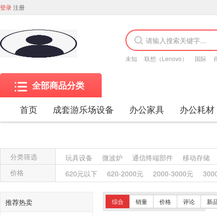
登录
注册
未知
联想（Lenovo）
国际
全部商品分类
首页
成套游乐场设备
办公家具
办公耗材
分类筛选
玩具设备
微波炉
通信终端部件
移动存储
金属质屏风类
木质屏风类
其他材质架类
金
价格
620元以下
620-2000元
2000-3000元
300
保险柜
木质柜类
其他沙发类
藤沙发类
木骨架沙发类
金属骨架沙发类
其他椅凳类
推荐热卖
综合
销量
价格
评论
新
竹制、藤制等材料椅凳类
木骨架为主的椅凳类
共
789
个商品
<