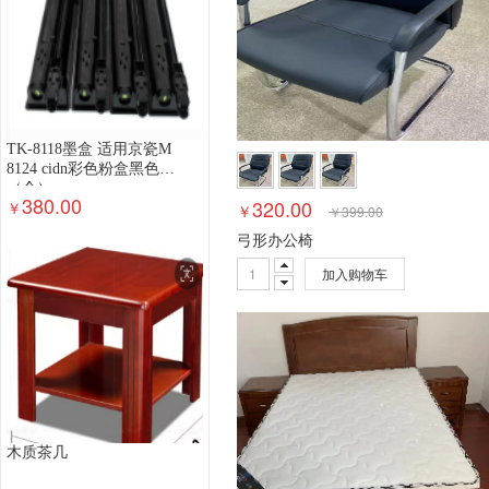
TK-8118墨盒 适用京瓷M
8124 cidn彩色粉盒黑色
（个）
380.00
320.00
￥
￥
￥
399.00
弓形办公椅
加入购物车
木质茶几