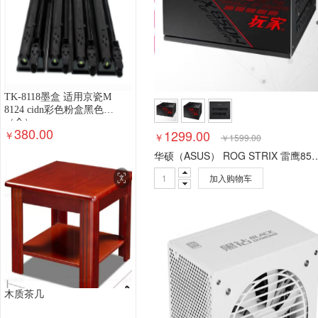
TK-8118墨盒 适用京瓷M
8124 cidn彩色粉盒黑色
（个）
380.00
1299.00
￥
￥
￥
1599.00
华硕（ASUS） ROG STRIX 雷鹰850W金牌全模电源支持30显卡/双路
加入购物车
木质茶几