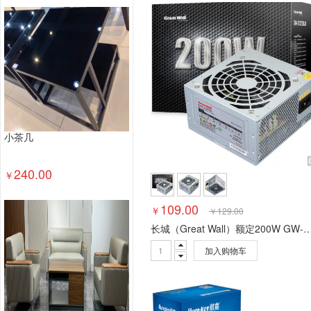
塑料台、桌类
木制台、桌类
轻金属台、桌类
其他床类
藤床类
竹床类
塑料床类
藤床
钢塑床类
钢木床类
色带
墨水盒
喷墨盒
数据库管理系统
特殊照相机
专用照相机
静
通用摄像机
其他视频会议系统设备
音视频矩
视频会议控制台
传真通信设备
扫描仪
碎纸
复印机
热水器
洗衣机
空气净化设备
空
小茶几
针式打印机
激光打印机
喷墨打印机
防火墙
以太网交换机
路由器
液晶显示器
平板式微
240.00
￥
台式计算机（含一体机台式电脑）
109.00
￥
￥
129.00
长城（Great Wall）额定200W GW-ATX200JD电源(12CM风扇/宽幅/真PFC模块
加入购物车