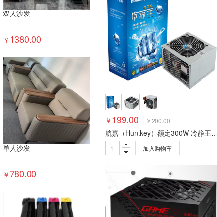
双人沙发
1380.00
￥
199.00
￥
￥
200.00
航嘉（Huntkey）额定300W 冷静王钻石版2.31电
加入购物车
单人沙发
780.00
￥