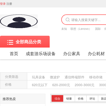
登录
注册
未知
联想（Lenovo）
国际
全部商品分类
首页
成套游乐场设备
办公家具
办公耗材
分类筛选
玩具设备
微波炉
通信终端部件
移动存储
金属质屏风类
木质屏风类
其他材质架类
金
价格
620元以下
620-2000元
2000-3000元
300
保险柜
木质柜类
其他沙发类
藤沙发类
木骨架沙发类
金属骨架沙发类
其他椅凳类
推荐热卖
综合
销量
价格
评论
新
竹制、藤制等材料椅凳类
木骨架为主的椅凳类