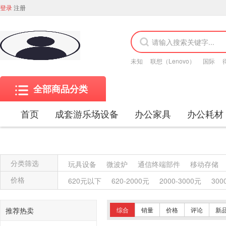
登录
注册
未知
联想（Lenovo）
国际
全部商品分类
首页
成套游乐场设备
办公家具
办公耗材
分类筛选
玩具设备
微波炉
通信终端部件
移动存储
金属质屏风类
木质屏风类
其他材质架类
金
价格
620元以下
620-2000元
2000-3000元
300
保险柜
木质柜类
其他沙发类
藤沙发类
木骨架沙发类
金属骨架沙发类
其他椅凳类
推荐热卖
综合
销量
价格
评论
新
竹制、藤制等材料椅凳类
木骨架为主的椅凳类