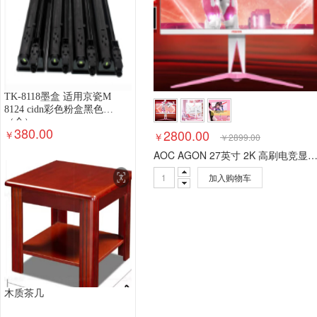
TK-8118墨盒 适用京瓷M
8124 cidn彩色粉盒黑色
（个）
380.00
2800.00
￥
￥
￥
2899.00
AOC AGON 27英寸 2K 高刷电竞显示器 HDR400 Fast IPS 1ms GTG 180H
加入购物车
木质茶几