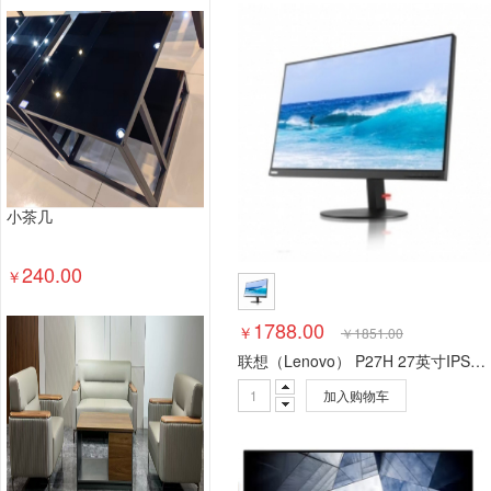
塑料台、桌类
木制台、桌类
轻金属台、桌类
其他床类
藤床类
竹床类
塑料床类
藤床
钢塑床类
钢木床类
色带
墨水盒
喷墨盒
数据库管理系统
特殊照相机
专用照相机
静
通用摄像机
其他视频会议系统设备
音视频矩
视频会议控制台
传真通信设备
扫描仪
碎纸
复印机
热水器
洗衣机
空气净化设备
空
小茶几
针式打印机
激光打印机
喷墨打印机
防火墙
以太网交换机
路由器
液晶显示器
平板式微
240.00
￥
台式计算机（含一体机台式电脑）
1788.00
￥
￥
1851.00
联想（Lenovo） P27H 27英寸IPS屏QHD窄边 台式电脑液晶显示器
加入购物车