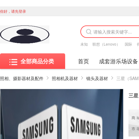
你好，请先登录
未知
联想（Lenovo）
国际
首页
成套游乐场设备
全部商品分类
照相、摄影器材及配件
照相机及器材
镜头及器材
三星（
商
市