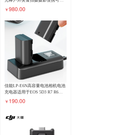
光棒户外美食拍摄摄影便携可调
色温人像美颜灯补光灯 便携棒灯
980.00
￥
LC500
佳能LP-E6N高容量电池相机电池
充电器适用于EOS 5D3 R7 R6单
反数码相机
190.00
￥