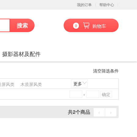
我的订单
帮助中心
搜索
购物车
0
、摄影器材及配件
清空筛选条件
更多
质屏风类
木质屏风类
发类
竹制沙发类
塑料沙发类
-
料椅凳类
料台、桌类
木制台、桌类
共
2
个商品
<
>
藤床类
竹制床类
塑料床类
套件
数据库管理系统
会议系统设备
音视频矩阵