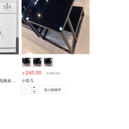
制器
视频会议控制台
传真通信设备
扫描仪
碎纸机
速印机
空气净化设备
空调机
电冰箱
电风扇
普通电视设备（电视机）
S）
服务器
其他交换设备
以太网交换机
路由器
液晶显示器
台式电脑）
240.00
￥
￥
269.00
钢制办公桌写字台财务铁皮电脑桌子单人工作台 1.2米
小茶几
加入购物车