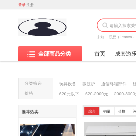
登录
注册
未知
联想（Lenovo）
首页
成套游
全部商品分类
分类筛选
玩具设备
微波炉
通信终端部件
其他材质架类
金属质架类
木质架类
价格
620元以下
620-2000元
2000-300
竹制、藤制等类似材料沙发类
木骨架
竹制、藤制等材料椅凳类
木骨架为主
推荐热卖
综合
销量
价格
轻金属台、桌类
钢塑台、桌类
钢台
木制床类
轻金属床类
钢塑床类
特殊照相机
专用照相机
静视频照相