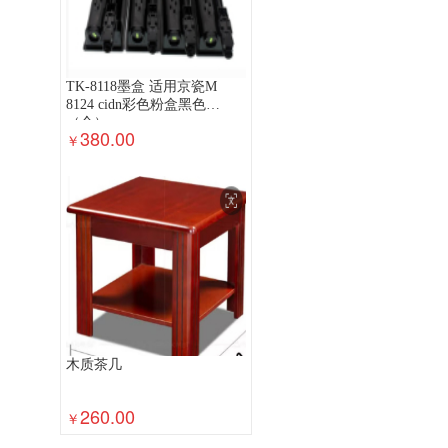
TK-8118墨盒 适用京瓷M
8124 cidn彩色粉盒黑色
（个）
380.00
￥
木质茶几
260.00
￥