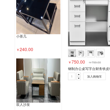
视频会议会议室终端
视频会议多点控
投影仪
复印机
热水器
洗衣机
喷墨打印机
防火墙
不间断电源（UP
便携式计算机
台式计算机（含一体机
小茶几
240.00
￥
750.00
￥
￥
799.00
加入购物车
双人沙发