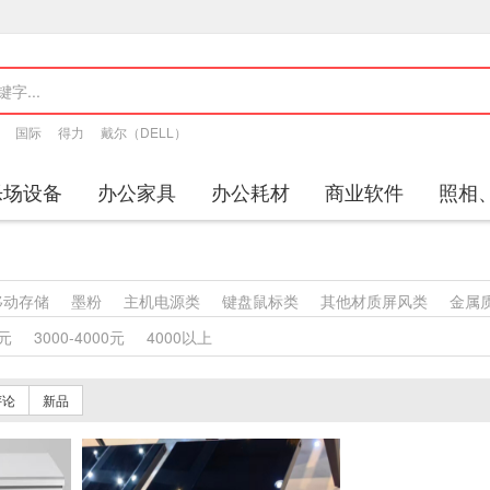
国际
得力
戴尔（DELL）
乐场设备
办公家具
办公耗材
商业软件
照相
移动存储
墨粉
主机电源类
键盘鼠标类
其他材质屏风类
金属
其他柜类
金属质柜类
保险柜
木质柜类
其他沙发类
藤沙
0元
3000-4000元
4000以上
沙发类
金属骨架沙发类
其他椅凳类
藤椅凳类
竹制椅凳类
塑
的椅凳类
金属骨架为主的椅凳类
其他台、桌类
藤台、桌类
塑
评论
新品
、桌类
钢木台、桌类
其他床类
藤床类
竹床类
塑料床类
钢木床类
色带
墨水盒
喷墨盒
粉盒
鼓粉盒
复印纸
办公
机
通用照相机
数字照相机
镜头及器材
通用摄像机
其他视频