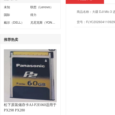
未知
联想（Lenovo）
商品名称：
大疆 DJI Mi
国际
得力
货号：
FLYC202604110929
戴尔（DELL）
尤尼克斯（YONEX）
推荐热卖
松下原装储存卡AJ-P2E060适用于
PX298 PX280