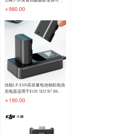
光棒户外美食拍摄摄影便携可调
色温人像美颜灯补光灯 便携棒灯
980.00
￥
LC500
佳能LP-E6N高容量电池相机电池
充电器适用于EOS 5D3 R7 R6单
反数码相机
190.00
￥