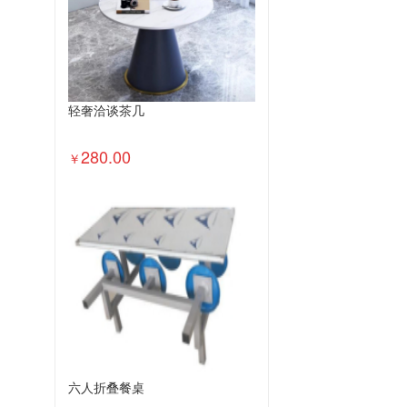
轻奢洽谈茶几
280.00
￥
六人折叠餐桌