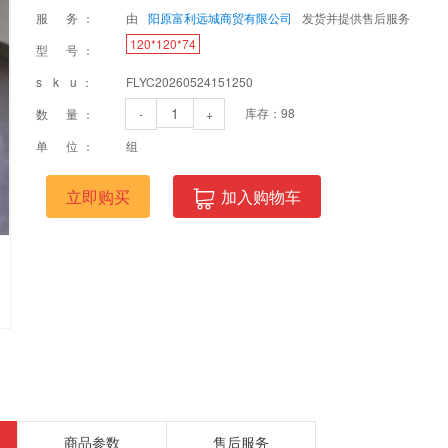
服 务：
由
阳原富利远城商贸有限公司
发货并提供售后服务
120*120*74
型 号：
s k u：
FLYC20260524151250
库存：
98
数 量：
-
+
单 位：
组
立即购买
加入购物车
商品参数
售后服务