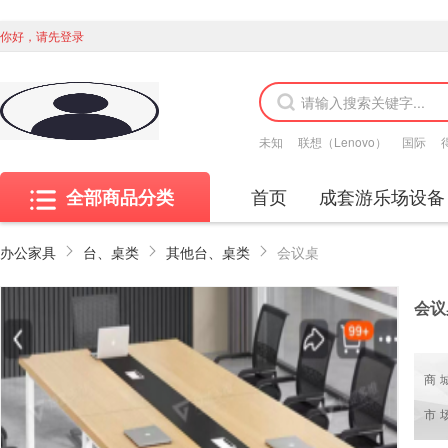
你好，请先登录
未知
联想（Lenovo）
国际
首页
成套游乐场设备
全部商品分类
办公家具
台、桌类
其他台、桌类
会议桌
会议
商
市