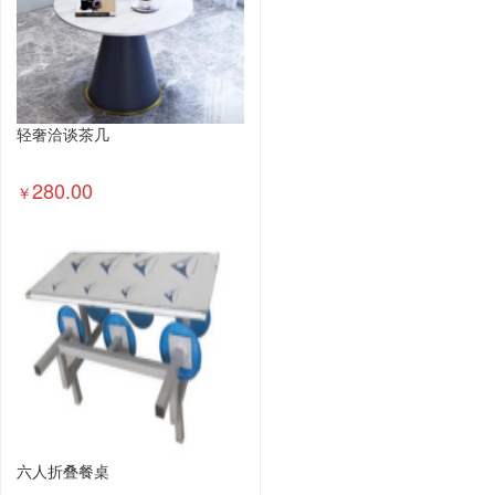
轻奢洽谈茶几
280.00
￥
六人折叠餐桌