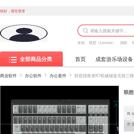
你好，请先登录
未知
联想（Lenovo）
国际
首页
成套游乐场设备
全部商品分类
商业软件
办公软件
办公套件
联想
商
市