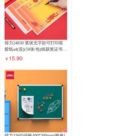
得力24830 奖状无字款可打印双
胶纸a4(混)(50张/包)纸获奖证书
中小学生表扬表彰奖状教师通
15.90
￥
得力33685绿板400*300mm(银色)