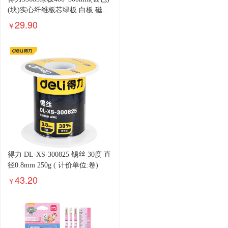
(块)实心纤维板芯绿板 白板 磁性
办公教学会议小白板悬挂式写字
29.90
￥
板黑板白板
得力 DL-XS-300825 锡丝 30度 直
径0.8mm 250g ( 计价单位:卷)
43.20
￥