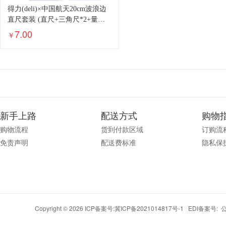
得力(deli)×中国航天20cm波浪边
直尺套装 (直尺+三角尺*2+量角
器)考试绘图文具套装 颜色随机
7.00
￥
79531
新手上路
配送方式
购物
购物流程
货到付款区域
订购流
免责声明
配送费标准
隐私保
Copyright © 2026 ICP备案号:
冀ICP备2021014817号-1
EDI备案号: 