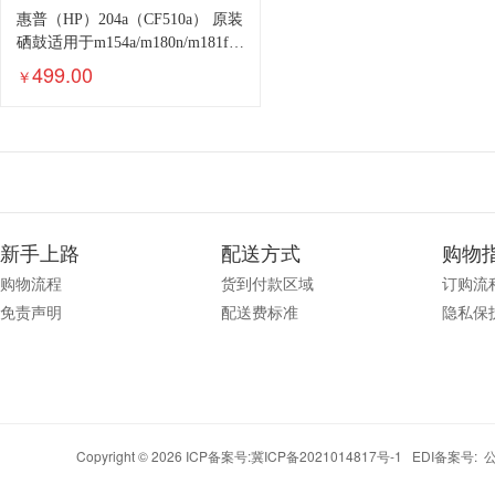
惠普（HP）204a（CF510a） 原装
硒鼓适用于m154a/m180n/m181fw
cf511A青色（约900页）
499.00
￥
新手上路
配送方式
购物
购物流程
货到付款区域
订购流
免责声明
配送费标准
隐私保
Copyright © 2026 ICP备案号:
冀ICP备2021014817号-1
EDI备案号: 