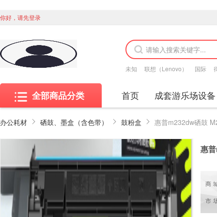
你好，请先登录
未知
联想（Lenovo）
国际
首页
成套游乐场设备
全部商品分类
办公耗材
硒鼓、墨盒（含色带）
鼓粉盒
惠普
商
市