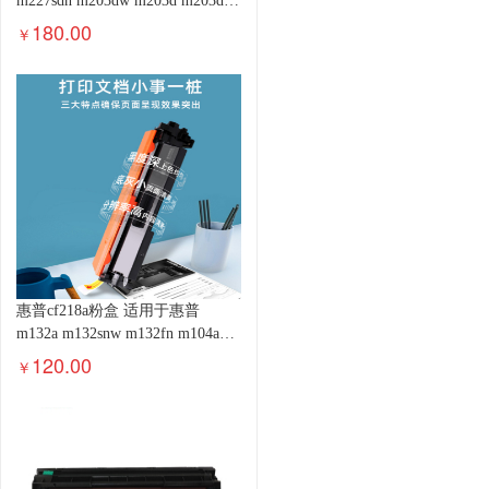
m227sdn m203dw m203d m203dn
不含粉盒
180.00
￥
惠普cf218a粉盒 适用于惠普
m132a m132snw m132fn m104a粉
盒带芯片
120.00
￥