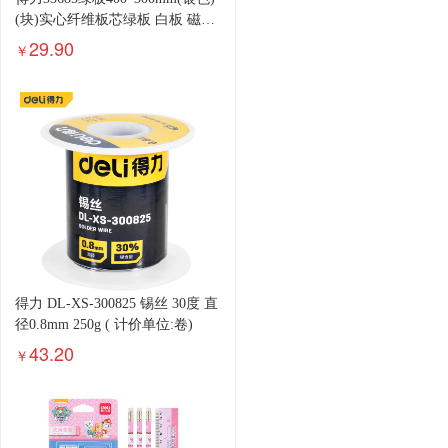
(块)实心纤维板芯绿板 白板 磁性
办公教学会议小白板悬挂式写字
29.90
￥
板黑板白板
得力 DL-XS-300825 锡丝 30度 直
径0.8mm 250g ( 计价单位:卷)
43.20
￥