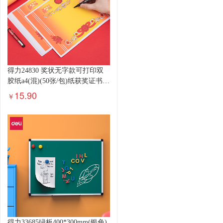
得力24830 奖状无字款可打印双
胶纸a4(混)(50张/包)纸获奖证书
中小学生表扬表彰奖状教师通
15.90
￥
得力33685绿板400*300mm(银色)