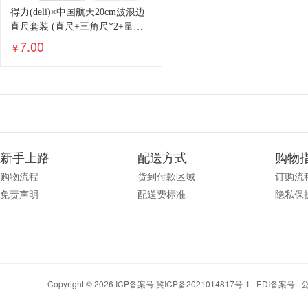
得力(deli)×中国航天20cm波浪边
直尺套装 (直尺+三角尺*2+量角
器)考试绘图文具套装 颜色随机
7.00
￥
79531
新手上路
配送方式
购物
购物流程
货到付款区域
订购流
免责声明
配送费标准
隐私保
Copyright © 2026 ICP备案号:
冀ICP备2021014817号-1
EDI备案号: 