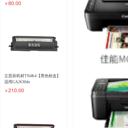
m203dn 230a M206大容量带芯片
80.00
￥
粉盒
立思辰耗材TN4K4【黑色粉盒】
适用GA2630dn
210.00
￥