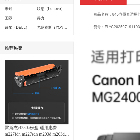
未知
联想（Lenovo）
商品名称：
845彩墨盒适用佳能M
国际
得力
货号：
FLYC202507191103
戴尔（DELL）
尤尼克斯（YONEX）
推荐热卖
雷斯杰cf230a粉盒 适用惠普
m227fdn m227sdn m203d m203dw