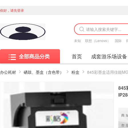
你好，请先登录
未知
联想（Lenovo）
国际
首页
成套游乐场设备
全部商品分类
办公耗材
硒鼓、墨盒（含色带）
粉盒
845
IP2
商
市