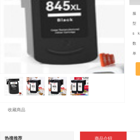
服
型
s 
数
单
收藏商品
热搜推荐
商品介绍